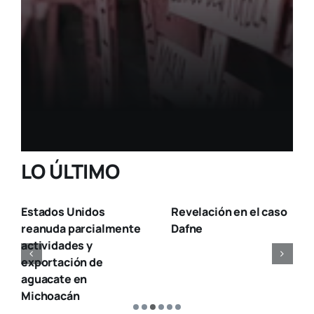
LISTA, NO VOTAN
PERO COBRAN
SUELDO
COMPLETO
LO ÚLTIMO
Estados Unidos
Revelación en el caso
reanuda parcialmente
Dafne
actividades y
exportación de
aguacate en
Michoacán