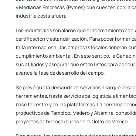
y Medianas Empresas (Pymes) que cuenten con la cap
industria costa afuera.
Los industriales señalaron que el acercamiento con 
certificación y estandarización. Para poder formar 
talla internacional, las empresas locales deberán cu
cumplimiento ambiental. En este sentido, la Canacint
sus afiliados y asegurar que estén listos para concu
avance la fase de desarrollo del campo.
Se prevé que la demanda de servicios abarque desd
herramientas, hasta servicios de logística, alimentac
base terrestre y en las plataformas. La derrama eco
productivos de Tampico, Madero y Altamira, consolida
proyectos de hidrocarburos en el Golfo de México.
Finalmente, los representantes del sector transform