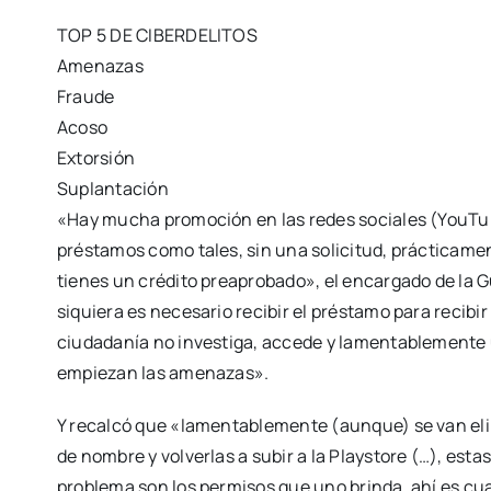
TOP 5 DE CIBERDELITOS
Amenazas
Fraude
Acoso
Extorsión
Suplantación
«Hay mucha promoción en las redes sociales (YouTub
préstamos como tales, sin una solicitud, prácticamen
tienes un crédito preaprobado», el encargado de la G
siquiera es necesario recibir el préstamo para recibir
ciudadanía no investiga, accede y lamentablemente 
empiezan las amenazas».
Y recalcó que «lamentablemente (aunque) se van eli
de nombre y volverlas a subir a la Playstore (…), esta
problema son los permisos que uno brinda, ahí es cu