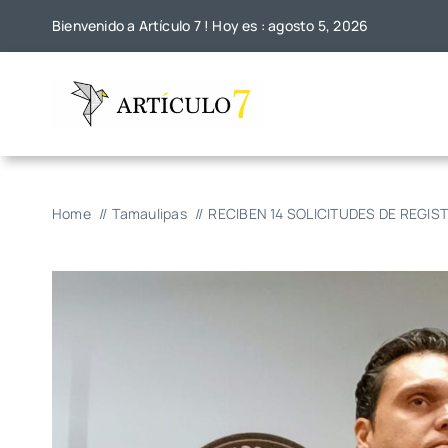
Skip
Bienvenido a Artículo 7 ! Hoy es : agosto 5, 2026
to
content
Home
Tamaulipas
RECIBEN 14 SOLICITUDES DE REGIS