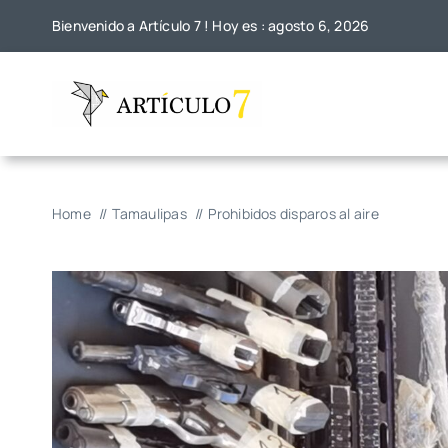
Skip
Bienvenido a Artículo 7 ! Hoy es : agosto 6, 2026
to
content
Home
Tamaulipas
Prohibidos disparos al aire