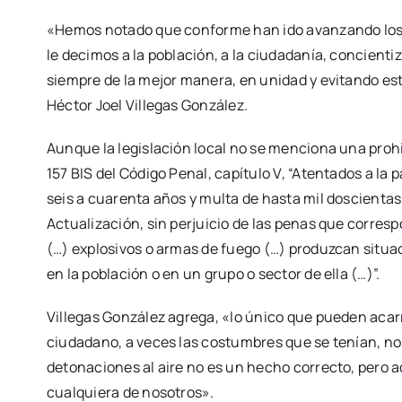
«Hemos notado que conforme han ido avanzando los
le decimos a la población, a la ciudadanía, concienti
siempre de la mejor manera, en unidad y evitando est
Héctor Joel Villegas González.
Aunque la legislación local no se menciona una prohibi
157 BIS del Código Penal, capítulo V, “Atentados a la 
seis a cuarenta años y multa de hasta mil doscientas 
Actualización, sin perjuicio de las penas que corresp
(…) explosivos o armas de fuego (…) produzcan situac
en la población o en un grupo o sector de ella (…)”.
Villegas González agrega, «lo único que pueden acarr
ciudadano, a veces las costumbres que se tenían, no
detonaciones al aire no es un hecho correcto, pero 
cualquiera de nosotros».