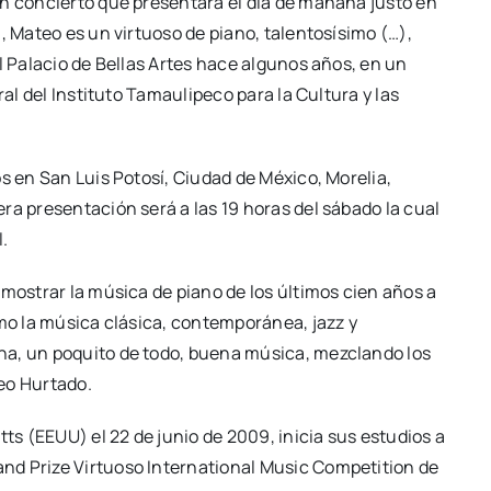
un concierto que presentará el día de mañana justo en
, Mateo es un virtuoso de piano, talentosísimo (…),
l Palacio de Bellas Artes hace algunos años, en un
ral del Instituto Tamaulipeco para la Cultura y las
s en San Luis Potosí, Ciudad de México, Morelia,
ra presentación será a las 19 horas del sábado la cual
l.
 mostrar la música de piano de los últimos cien años a
omo la música clásica, contemporánea, jazz y
na, un poquito de todo, buena música, mezclando los
eo Hurtado.
s (EEUU) el 22 de junio de 2009, inicia sus estudios a
nd Prize Virtuoso International Music Competition de