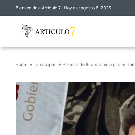
Skip
Bienvenido a Artículo 7 ! Hoy es : agosto 6, 2026
to
content
Home
Tamaulipas
Pianista de 16 años inicia gira en Ta