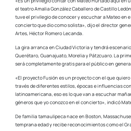
«Es un privilegio contar con Mateo Hurtado aquí en 
el teatro Amalia González Caballero de Castillo Ledón
tuve el privilegio de conocer y escuchar a Mateo en e
concierto que dio como solista», dijo el director gene
Artes, Héctor Romero Lecanda.
La gira arranca en Ciudad Victoria y tendrá escenario
Querétaro, Guanajuato, Morelia y Pátzcuaro. La prime
será completamente gratis para el público en genera
«El proyecto Fusión es un proyecto con el que quiero
través de diferentes estilos, épocas e influencias c
latinoamericana, eso es lo que van a escuchar maña
géneros que yo conozco en el concierto», indicó Mat
De familia tamaulipeca nace en Boston, Massachusett
temprana edad y recibe reconocimientos como el Gra