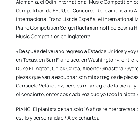
Alemania, el Odin International Music Competition de
Competition de EEUU, el Concurso Iberoamericano A
Internacional Franz List de España, el International 
Piano Competition Sergei Rachmaninoff de Bosnia He
Music Competition en Inglaterra.
«Después del verano regreso a Estados Unidos y voy 
en Texas, en San Francisco, en Washington», entre lo
Duke Ellington, Chick Corea, Alberto Ginastera, Györ
piezas que van a escuchar son mis arreglos de pieza
Consuelo Velázquez, pero es mi arreglo de la pieza,
el concierto, entonces cada vez que yo toco la pieza v
PIANO. El pianista de tan solo 16 años reinterpretará 
estilo y personalidad / Alex Echartea