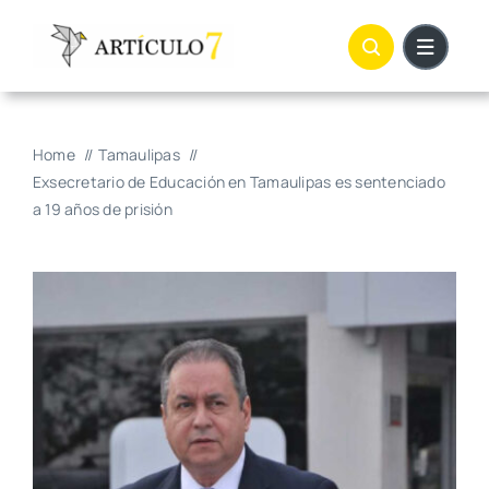
Skip
to
content
Home
Tamaulipas
Exsecretario de Educación en Tamaulipas es sentenciado
a 19 años de prisión