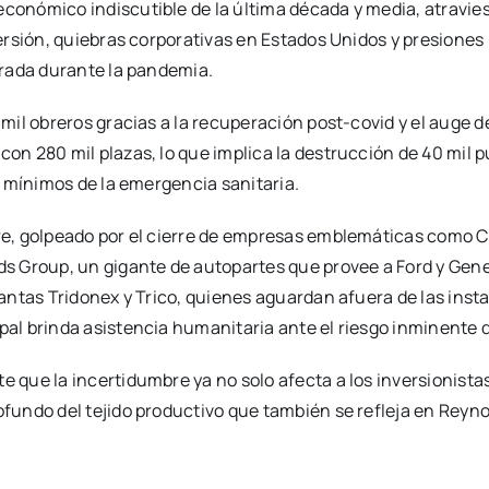
conómico indiscutible de la última década y media, atravie
versión, quiebras corporativas en Estados Unidos y presione
trada durante la pandemia.
mil obreros gracias a la recuperación post-covid y el auge de
on 280 mil plazas, lo que implica la destrucción de 40 mil 
s mínimos de la emergencia sanitaria.
tre, golpeado por el cierre de empresas emblemáticas como
ds Group, un gigante de autopartes que provee a Ford y Gene
lantas Tridonex y Trico, quienes aguardan afuera de las inst
al brinda asistencia humanitaria ante el riesgo inminente de
 que la incertidumbre ya no solo afecta a los inversionistas
ofundo del tejido productivo que también se refleja en Reyn