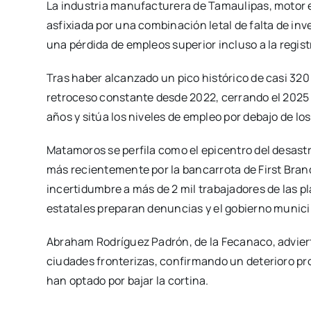
La industria manufacturera de Tamaulipas, motor e
asfixiada por una combinación letal de falta de in
una pérdida de empleos superior incluso a la regis
Tras haber alcanzado un pico histórico de casi 320 
retroceso constante desde 2022, cerrando el 2025 c
años y sitúa los niveles de empleo por debajo de lo
Matamoros se perfila como el epicentro del desas
más recientemente por la bancarrota de First Bran
incertidumbre a más de 2 mil trabajadores de las p
estatales preparan denuncias y el gobierno municip
Abraham Rodríguez Padrón, de la Fecanaco, advierte
ciudades fronterizas, confirmando un deterioro pr
han optado por bajar la cortina.