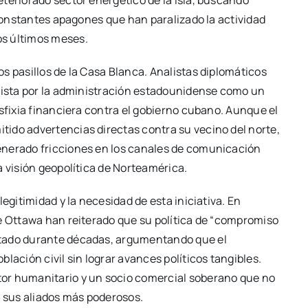
 constantes apagones que han paralizado la actividad
os últimos meses.
s pasillos de la Casa Blanca. Analistas diplomáticos
 vista por la administración estadounidense como un
asfixia financiera contra el gobierno cubano. Aunque el
ido advertencias directas contra su vecino del norte,
enerado fricciones en los canales de comunicación
a visión geopolítica de Norteamérica.
egitimidad y la necesidad de esta iniciativa. En
de Ottawa han reiterado que su política de “compromiso
stado durante décadas, argumentando que el
lación civil sin lograr avances políticos tangibles.
or humanitario y un socio comercial soberano que no
e sus aliados más poderosos.