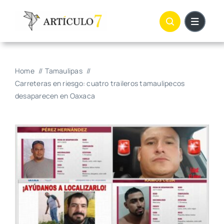
Skip
to
content
Home
Tamaulipas
Carreteras en riesgo: cuatro traileros tamaulipecos
desaparecen en Oaxaca