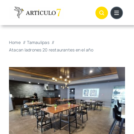
Skip
to
content
Home
Tamaulipas
Atacan ladrones 20 restaurantes en el año