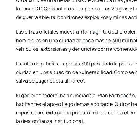
Uruapan vive una de las crisis de violencia más grav
la zona: CJNG, Caballeros Templarios, Los Viagras y L
de guerra abierta, con drones explosivos y minas ant
Las cifras oficiales muestran la magnitud del proble
homicidios en una ciudad de poco más de 300 mil hab
vehículos, extorsiones y denuncias por narcomenud
La falta de policías —apenas 300 para toda la poblaci
ciudad en una situación de vulnerabilidad. Como se 
salva de pagar cuota al narco”.
El gobierno federal ha anunciado el Plan Michoacán, 
habitantes el apoyo llegó demasiado tarde. Quiroz he
esposo, conocido por su postura frontal contra el cr
la desconfianza institucional.