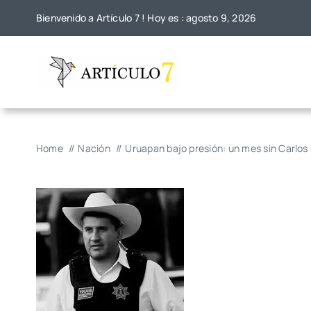
Skip
Bienvenido a Artículo 7 ! Hoy es : agosto 9, 2026
to
content
Home
Nación
Uruapan bajo presión: un mes sin Carlo