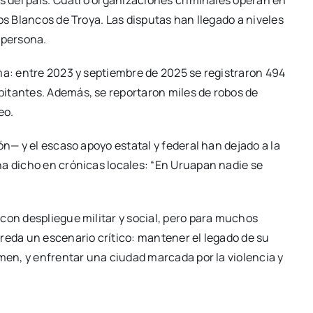
es del país. Cuatro organizaciones criminales operan en
os Blancos de Troya. Las disputas han llegado a niveles
ipersona.
ma: entre 2023 y septiembre de 2025 se registraron 494
itantes. Además, se reportaron miles de robos de
eo.
ón— y el escaso apoyo estatal y federal han dejado a la
ha dicho en crónicas locales: “En Uruapan nadie se
con despliegue militar y social, pero para muchos
reda un escenario crítico: mantener el legado de su
imen, y enfrentar una ciudad marcada por la violencia y