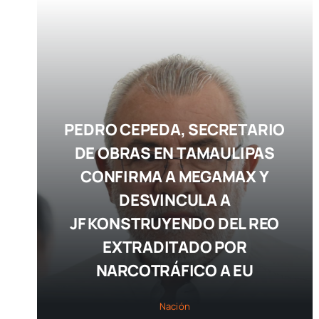
PEDRO CEPEDA, SECRETARIO
DE OBRAS EN TAMAULIPAS
CONFIRMA A MEGAMAX Y
DESVINCULA A
JF KONSTRUYENDO DEL REO
EXTRADITADO POR
NARCOTRÁFICO A EU
Nación