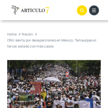
Skip
to
content
Home
Nación
ONU alerta por desapariciones en México; Tamaulipas el
tercer estado con más casos