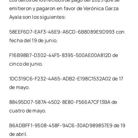
emitieron y pagaron en favor de Verónica Garza
Ayala son los siguientes:
58EEF6D7-EAF3-46E9-A6CD-6B8089E9D993 con
fecha del 19 de junio.
F16B98B7-D302-44F5-8395-500AE00A812D de
cinco de junio.
1DC319C6-F232-4A65-ADB2-E198C1532A02 de 17
de mayo.
88495D07-587A-4502-8E80-F566A7CF13BA de
cuatro de mayo.
B6ADBFF1-9508-458F-94C6-30AD989857E9 de 19
de abril.