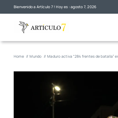
Skip
Bienvenido a Artículo 7 ! Hoy es : agosto 7, 2026
to
content
Home
Mundo
Maduro activa “284 frentes de batalla” 