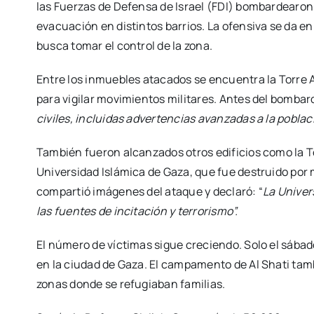
las Fuerzas de Defensa de Israel (FDI) bombardearon v
evacuación en distintos barrios. La ofensiva se da e
busca tomar el control de la zona.
Entre los inmuebles atacados se encuentra la Torre A
para vigilar movimientos militares. Antes del bombard
civiles, incluidas advertencias avanzadas a la poblaci
También fueron alcanzados otros edificios como la To
Universidad Islámica de Gaza, que fue destruido por mi
compartió imágenes del ataque y declaró: “
La Univer
las fuentes de incitación y terrorismo”.
El número de víctimas sigue creciendo. Solo el sábad
en la ciudad de Gaza. El campamento de Al Shati ta
zonas donde se refugiaban familias.