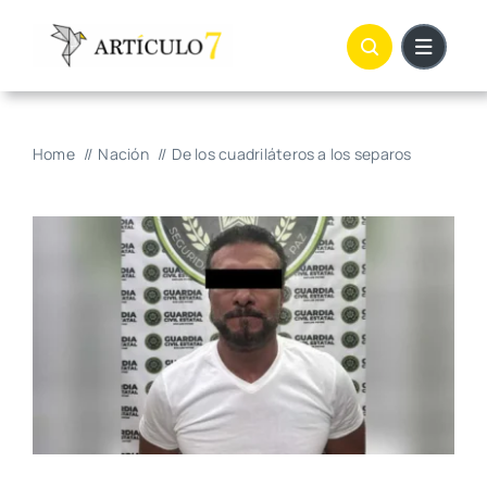
Skip
to
content
Home
Nación
De los cuadriláteros a los separos