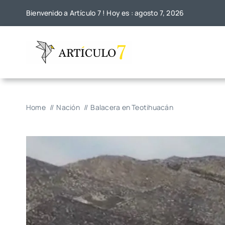
Skip
Bienvenido a Artículo 7 ! Hoy es : agosto 7, 2026
to
content
Home
Nación
Balacera en Teotihuacán