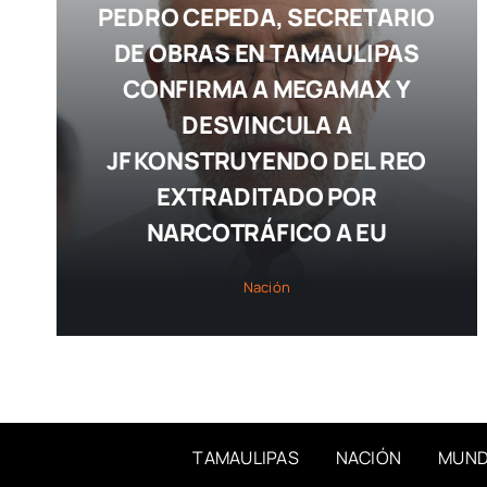
PEDRO CEPEDA, SECRETARIO
DE OBRAS EN TAMAULIPAS
CONFIRMA A MEGAMAX Y
DESVINCULA A
JF KONSTRUYENDO DEL REO
EXTRADITADO POR
NARCOTRÁFICO A EU
Nación
TAMAULIPAS
NACIÓN
MUN